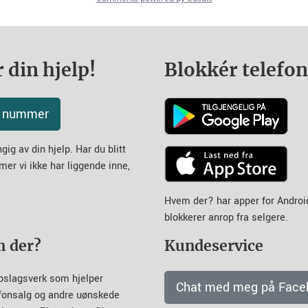
 din hjelp!
Blokkér telefo
tt nummer
ig av din hjelp. Har du blitt
mer vi ikke har liggende inne,
Hvem der? har apper for Andro
blokkerer anrop fra selgere.
m der?
Kundeservice
pslagsverk som hjelper
Chat med meg på Face
efonsalg og andre uønskede