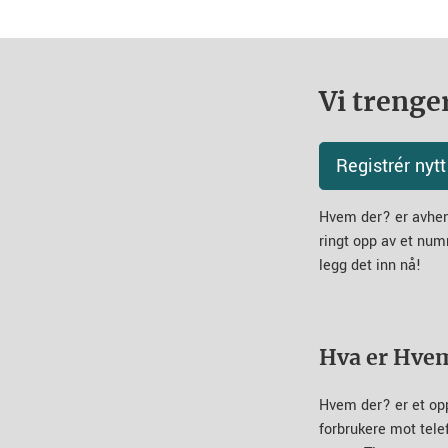
Vi trenger
Registrér ny
Hvem der? er avheng
ringt opp av et num
legg det inn nå!
Hva er Hve
Hvem der? er et op
forbrukere mot tel