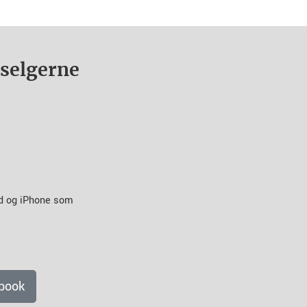
nselgerne
id og iPhone som
book