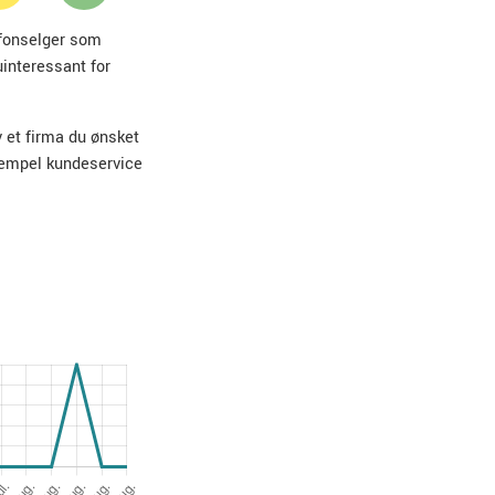
lefonselger som
uinteressant for
v et firma du ønsket
sempel kundeservice