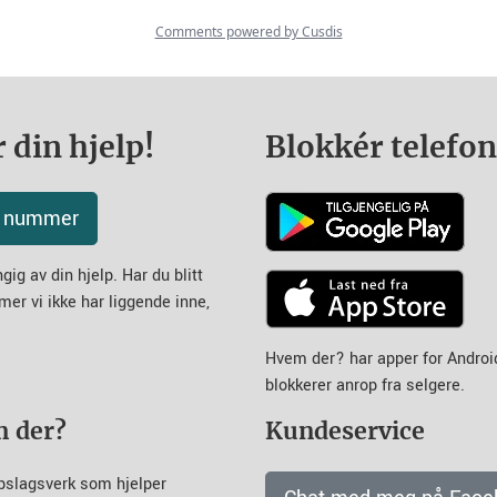
 din hjelp!
Blokkér telefo
tt nummer
ig av din hjelp. Har du blitt
mer vi ikke har liggende inne,
Hvem der? har apper for Andro
blokkerer anrop fra selgere.
m der?
Kundeservice
pslagsverk som hjelper