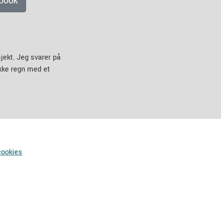
book
jekt. Jeg svarer på
ikke regn med et
cookies