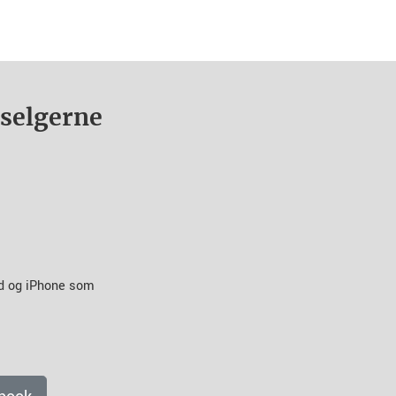
nselgerne
id og iPhone som