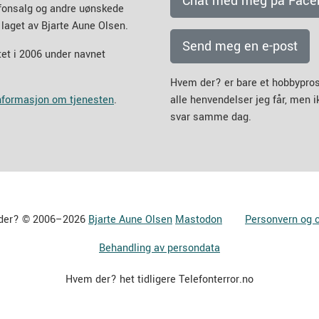
Chat med meg på Face
efonsalg og andre uønskede
 laget av Bjarte Aune Olsen.
Send meg en e-post
et i 2006 under navnet
Hvem der? er bare et hobbypros
informasjon om tjenesten
.
alle henvendelser jeg får, men 
svar samme dag.
der? © 2006–2026
Bjarte Aune Olsen
Mastodon
Personvern og 
Behandling av persondata
Hvem der? het tidligere Telefonterror.no