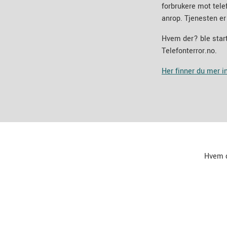
forbrukere mot tel
anrop. Tjenesten er
Hvem der? ble start
Telefonterror.no.
Her finner du mer 
Hvem 