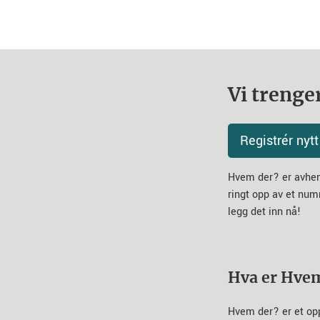
Vi trenger
Registrér ny
Hvem der? er avheng
ringt opp av et num
legg det inn nå!
Hva er Hve
Hvem der? er et op