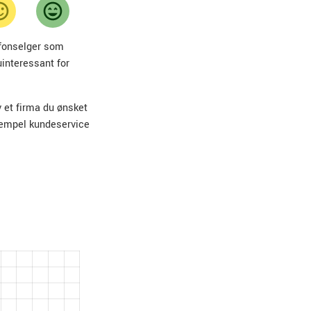
lefonselger som
uinteressant for
v et firma du ønsket
sempel kundeservice