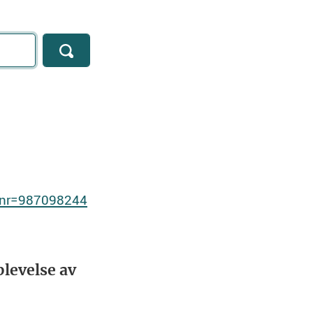
rgnr=987098244
levelse av