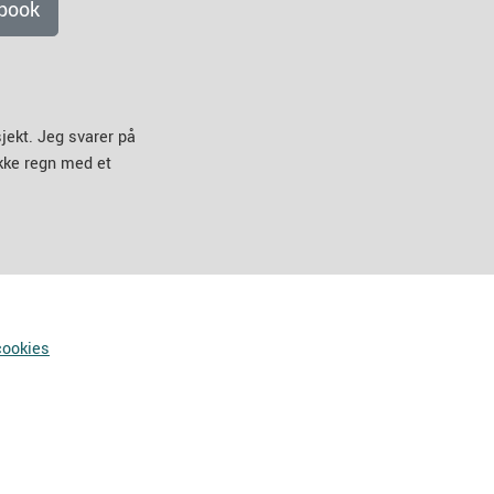
book
jekt. Jeg svarer på
ikke regn med et
cookies