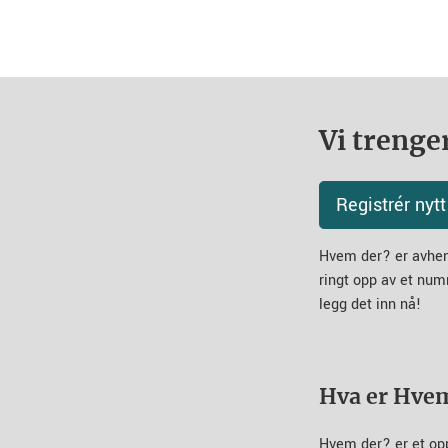
Vi trenger
Registrér ny
Hvem der? er avheng
ringt opp av et num
legg det inn nå!
Hva er Hve
Hvem der? er et op