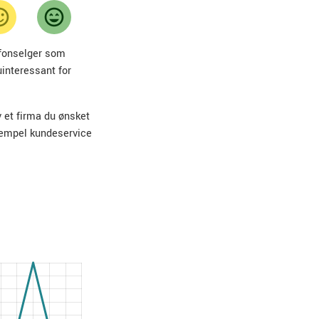
lefonselger som
uinteressant for
v et firma du ønsket
sempel kundeservice