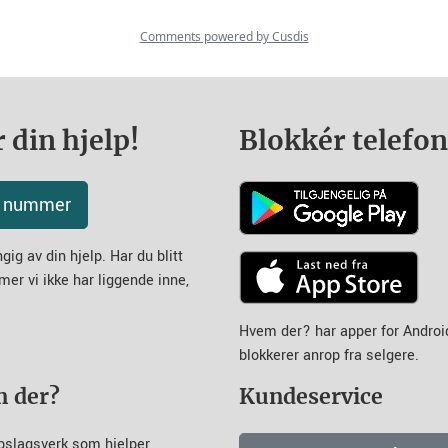
 din hjelp!
Blokkér telefo
tt nummer
ig av din hjelp. Har du blitt
mer vi ikke har liggende inne,
Hvem der? har apper for Andro
blokkerer anrop fra selgere.
m der?
Kundeservice
pslagsverk som hjelper