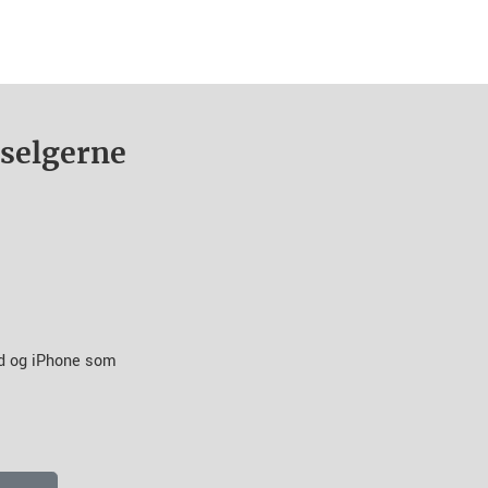
nselgerne
id og iPhone som