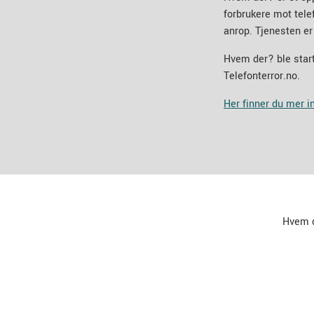
forbrukere mot tel
anrop. Tjenesten er
Hvem der? ble start
Telefonterror.no.
Her finner du mer 
Hvem 