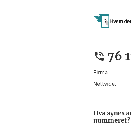
76 1
Firma:
Nettside:
Hva synes a
nummeret?