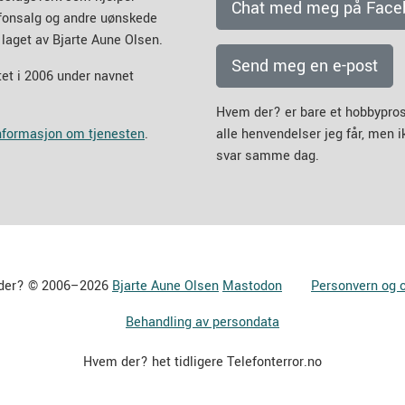
Chat med meg på Face
efonsalg og andre uønskede
 laget av Bjarte Aune Olsen.
Send meg en e-post
et i 2006 under navnet
Hvem der? er bare et hobbypros
informasjon om tjenesten
.
alle henvendelser jeg får, men 
svar samme dag.
der? © 2006–2026
Bjarte Aune Olsen
Mastodon
Personvern og 
Behandling av persondata
Hvem der? het tidligere Telefonterror.no