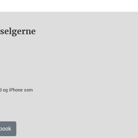
nselgerne
id og iPhone som
book