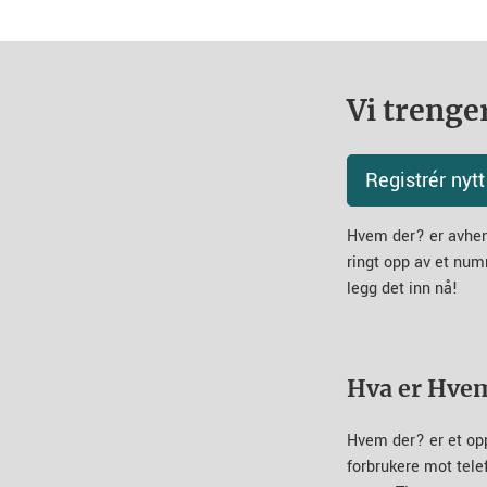
Vi trenger
Registrér ny
Hvem der? er avheng
ringt opp av et num
legg det inn nå!
Hva er Hve
Hvem der? er et op
forbrukere mot tel