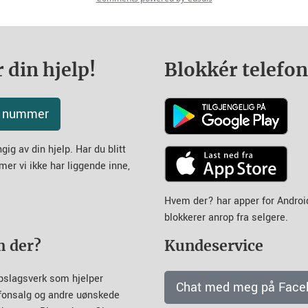
 din hjelp!
Blokkér telefo
tt nummer
ig av din hjelp. Har du blitt
mer vi ikke har liggende inne,
Hvem der? har apper for Andro
blokkerer anrop fra selgere.
m der?
Kundeservice
pslagsverk som hjelper
Chat med meg på Face
efonsalg og andre uønskede