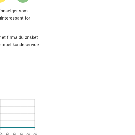
lefonselger som
uinteressant for
v et firma du ønsket
sempel kundeservice