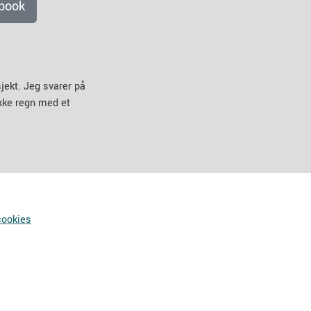
book
jekt. Jeg svarer på
ikke regn med et
cookies