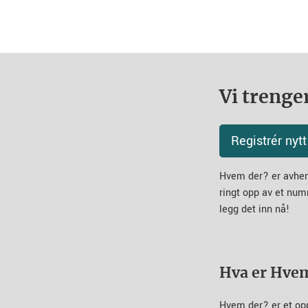
Vi trenger
Registrér ny
Hvem der? er avheng
ringt opp av et num
legg det inn nå!
Hva er Hve
Hvem der? er et op