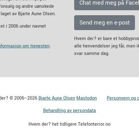
Chat med meg på Face
efonsalg og andre uønskede
 laget av Bjarte Aune Olsen.
Send meg en e-post
et i 2006 under navnet
Hvem der? er bare et hobbypros
informasjon om tjenesten
.
alle henvendelser jeg får, men 
svar samme dag.
der? © 2006–2026
Bjarte Aune Olsen
Mastodon
Personvern og 
Behandling av persondata
Hvem der? het tidligere Telefonterror.no