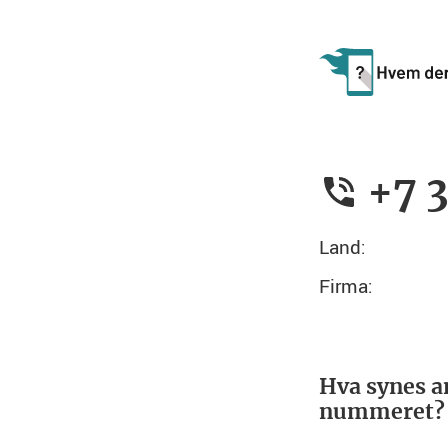
+7 
Land:
Firma:
Hva synes a
nummeret?