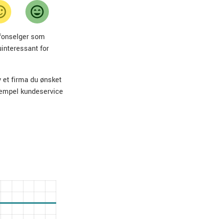
lefonselger som
uinteressant for
v et firma du ønsket
sempel kundeservice