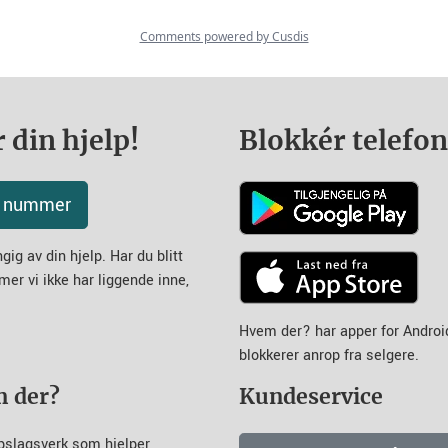
 din hjelp!
Blokkér telefo
tt nummer
ig av din hjelp. Har du blitt
mer vi ikke har liggende inne,
Hvem der? har apper for Andro
blokkerer anrop fra selgere.
m der?
Kundeservice
pslagsverk som hjelper