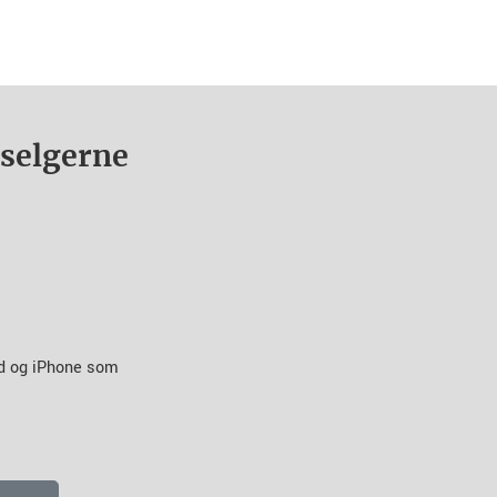
nselgerne
id og iPhone som