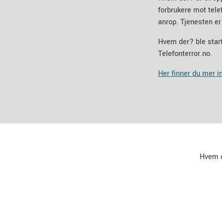
forbrukere mot tel
anrop. Tjenesten er
Hvem der? ble start
Telefonterror.no.
Her finner du mer 
Hvem 