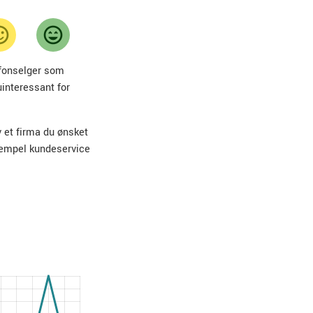
lefonselger som
uinteressant for
v et firma du ønsket
sempel kundeservice