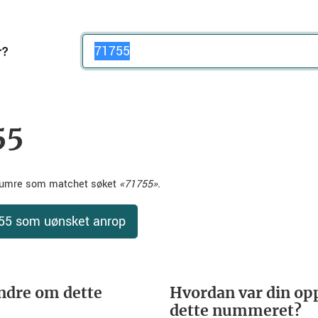
Telefonnummer
55
nnumre som matchet søket
«71755».
755 som uønsket anrop
ndre om dette
Hvordan var din opp
dette nummeret?