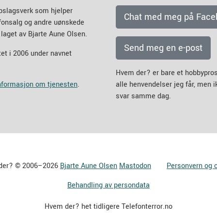
pslagsverk som hjelper
Chat med meg på Face
efonsalg og andre uønskede
 laget av Bjarte Aune Olsen.
Send meg en e-post
et i 2006 under navnet
Hvem der? er bare et hobbypros
informasjon om tjenesten
.
alle henvendelser jeg får, men 
svar samme dag.
der? © 2006–2026
Bjarte Aune Olsen
Mastodon
Personvern og 
Behandling av persondata
Hvem der? het tidligere Telefonterror.no