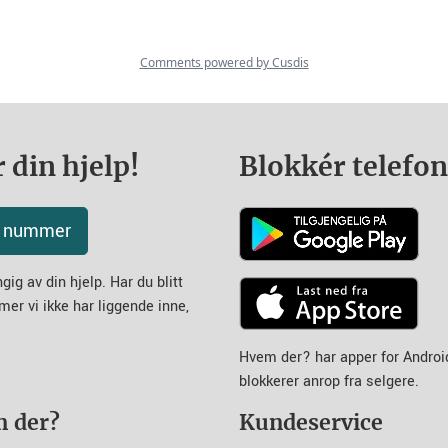
 din hjelp!
Blokkér telefo
tt nummer
ig av din hjelp. Har du blitt
mer vi ikke har liggende inne,
Hvem der? har apper for Andro
blokkerer anrop fra selgere.
m der?
Kundeservice