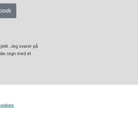
book
jekt. Jeg svarer på
ikke regn med et
cookies