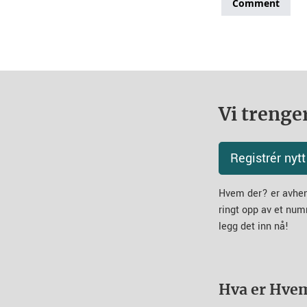
Vi trenger
Registrér ny
Hvem der? er avheng
ringt opp av et num
legg det inn nå!
Hva er Hve