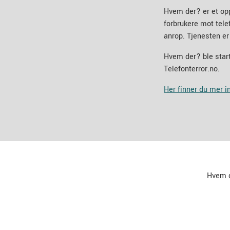
Hvem der? er et op
forbrukere mot tel
anrop. Tjenesten er
Hvem der? ble start
Telefonterror.no.
Her finner du mer 
Hvem 