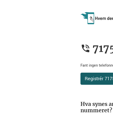
717
Fant ingen telefo
Registrér 71
Hva synes a
nummeret?