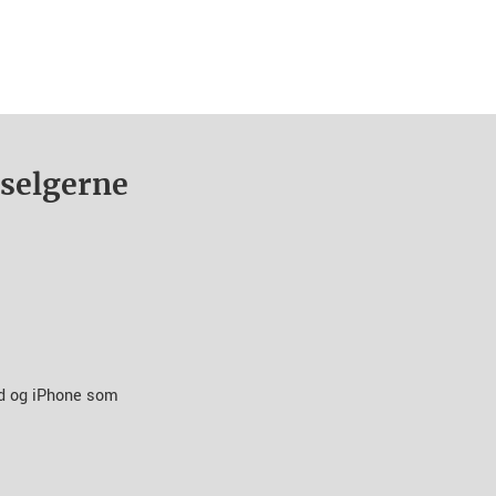
nselgerne
id og iPhone som