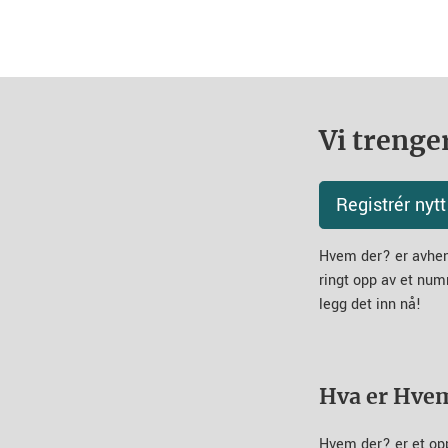
Vi trenger
Registrér ny
Hvem der? er avheng
ringt opp av et num
legg det inn nå!
Hva er Hve
Hvem der? er et op