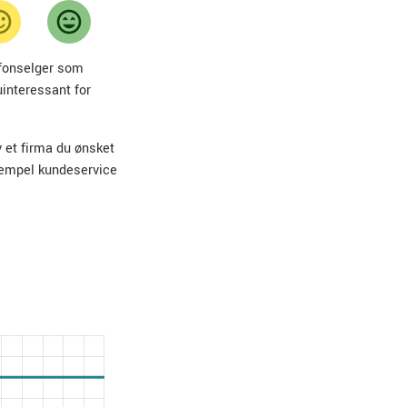
lefonselger som
uinteressant for
v et firma du ønsket
sempel kundeservice