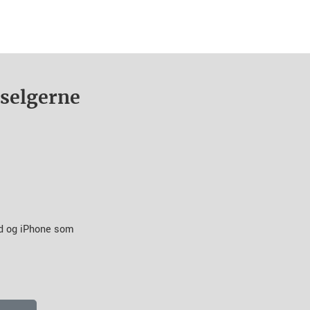
nselgerne
id og iPhone som