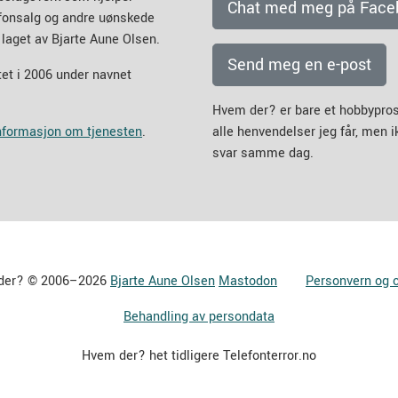
Chat med meg på Face
efonsalg og andre uønskede
 laget av Bjarte Aune Olsen.
Send meg en e-post
et i 2006 under navnet
Hvem der? er bare et hobbypros
informasjon om tjenesten
.
alle henvendelser jeg får, men 
svar samme dag.
der? © 2006–2026
Bjarte Aune Olsen
Mastodon
Personvern og 
Behandling av persondata
Hvem der? het tidligere Telefonterror.no