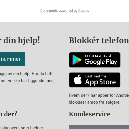
 din hjelp!
Blokkér telefo
tt nummer
ig av din hjelp. Har du blitt
mer vi ikke har liggende inne,
Hvem der? har apper for Andro
blokkerer anrop fra selgere.
m der?
Kundeservice
pslagsverk som hjelper