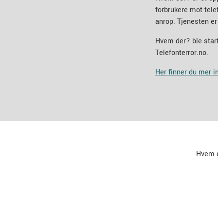
forbrukere mot tel
anrop. Tjenesten er
Hvem der? ble start
Telefonterror.no.
Her finner du mer 
Hvem 