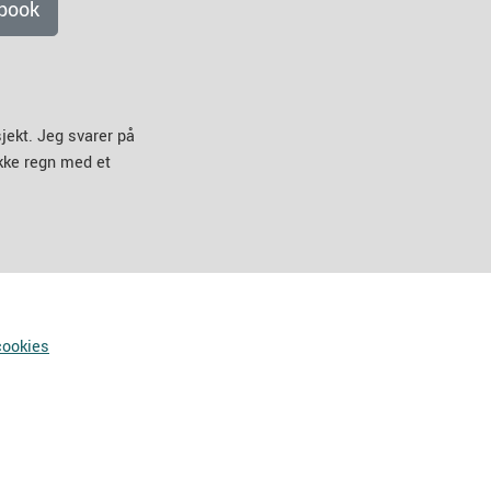
book
jekt. Jeg svarer på
ikke regn med et
cookies