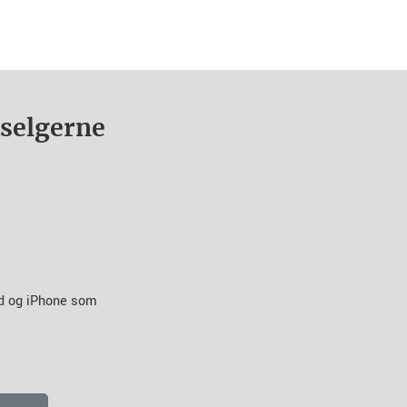
nselgerne
id og iPhone som