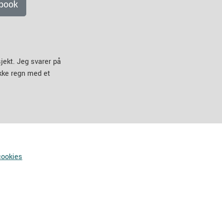
book
jekt. Jeg svarer på
ikke regn med et
cookies