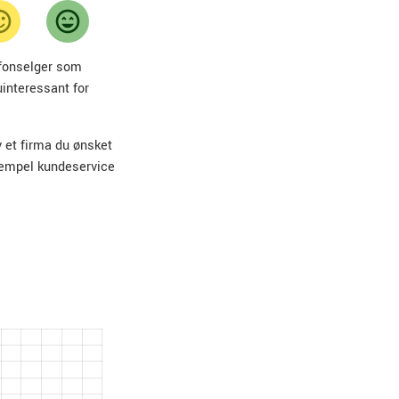
lefonselger som
uinteressant for
v et firma du ønsket
sempel kundeservice