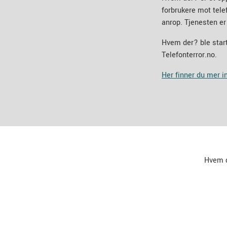
forbrukere mot tel
anrop. Tjenesten er
Hvem der? ble start
Telefonterror.no.
Her finner du mer 
Hvem 