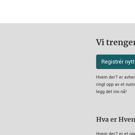
Vi trenger
Registrér ny
Hvem der? er avheng
ringt opp av et num
legg det inn nå!
Hva er Hve
Hvem der? er et op