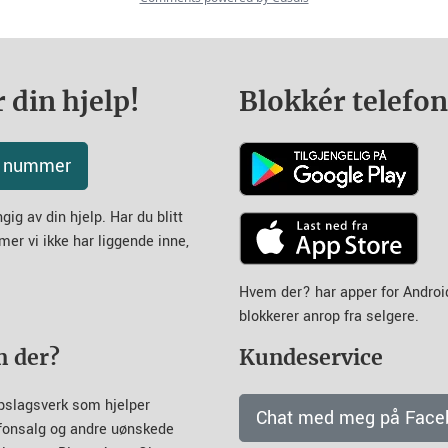
 din hjelp!
Blokkér telefo
tt nummer
ig av din hjelp. Har du blitt
mer vi ikke har liggende inne,
Hvem der? har apper for Andro
blokkerer anrop fra selgere.
m der?
Kundeservice
pslagsverk som hjelper
Chat med meg på Face
efonsalg og andre uønskede