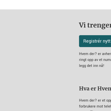
Vi trenger
Registrér ny
Hvem der? er avheng
ringt opp av et num
legg det inn nå!
Hva er Hve
Hvem der? er et op
forbrukere mot tel