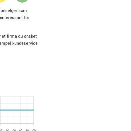
lefonselger som
uinteressant for
v et firma du ønsket
sempel kundeservice