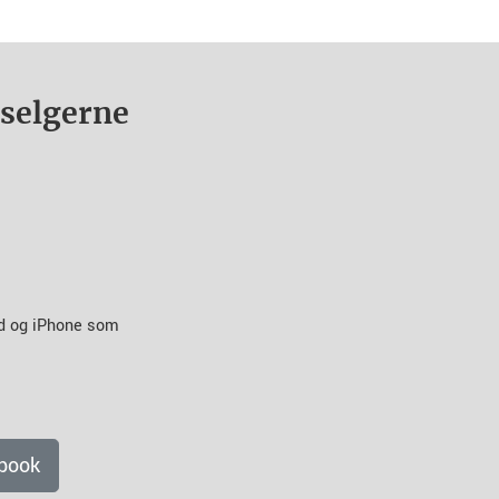
nselgerne
id og iPhone som
book