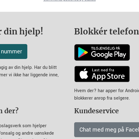
 din hjelp!
Blokkér telefo
tt nummer
ig av din hjelp. Har du blitt
mer vi ikke har liggende inne,
Hvem der? har apper for Andro
blokkerer anrop fra selgere.
m der?
Kundeservice
pslagsverk som hjelper
Chat med meg på Face
efonsalg og andre uønskede