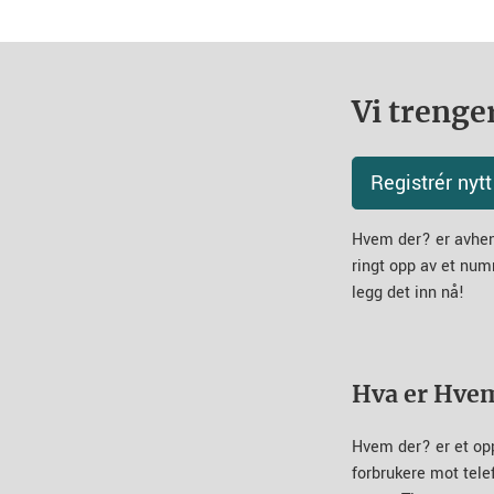
Vi trenger
Registrér ny
Hvem der? er avheng
ringt opp av et num
legg det inn nå!
Hva er Hve
Hvem der? er et op
forbrukere mot tel