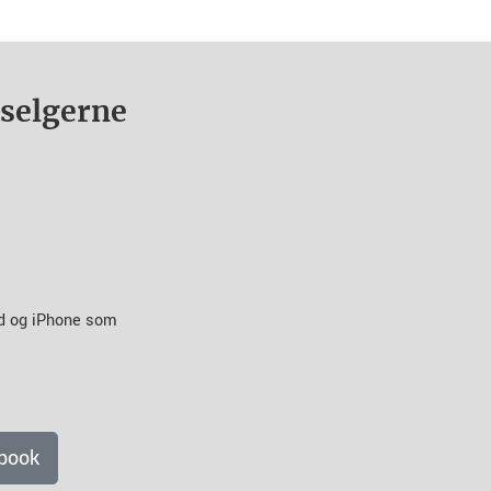
nselgerne
id og iPhone som
book