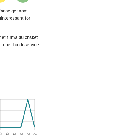
lefonselger som
uinteressant for
v et firma du ønsket
sempel kundeservice