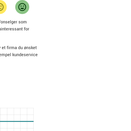
lefonselger som
uinteressant for
v et firma du ønsket
sempel kundeservice