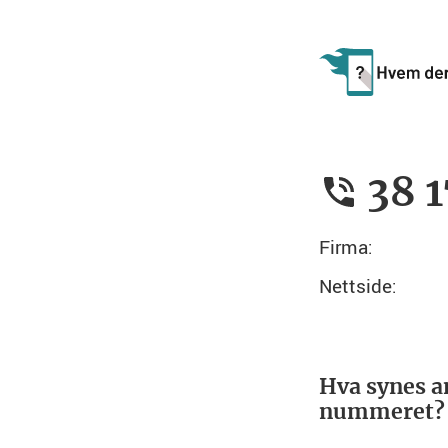
38 1
Firma:
Nettside:
Hva synes a
nummeret?