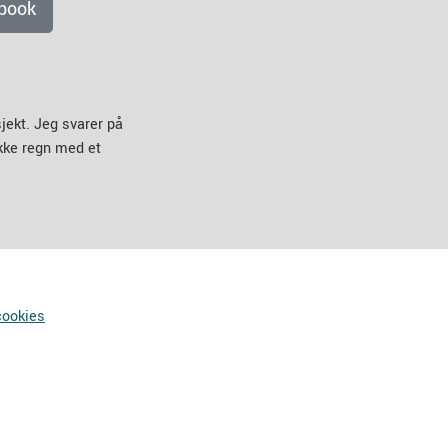
book
jekt. Jeg svarer på
ikke regn med et
cookies