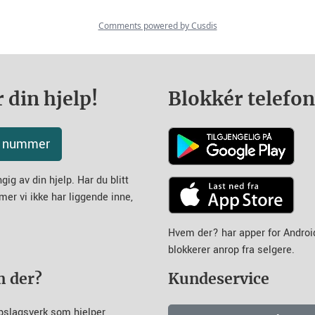
 din hjelp!
Blokkér telefo
tt nummer
ig av din hjelp. Har du blitt
mer vi ikke har liggende inne,
Hvem der? har apper for Andro
blokkerer anrop fra selgere.
m der?
Kundeservice
pslagsverk som hjelper