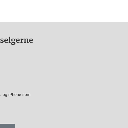
nselgerne
id og iPhone som