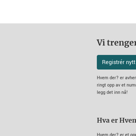
Vi trenger
Registrér ny
Hvem der? er avheng
ringt opp av et num
legg det inn nå!
Hva er Hve
Hvem der? er et op