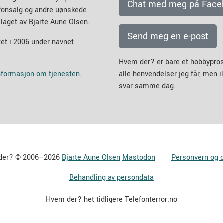
Chat med meg på Face
efonsalg og andre uønskede
 laget av Bjarte Aune Olsen.
Send meg en e-post
et i 2006 under navnet
Hvem der? er bare et hobbypros
informasjon om tjenesten
.
alle henvendelser jeg får, men 
svar samme dag.
der? © 2006–2026
Bjarte Aune Olsen
Mastodon
Personvern og 
Behandling av persondata
Hvem der? het tidligere Telefonterror.no