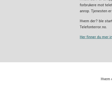
forbrukere mot tel
anrop. Tjenesten er
Hvem der? ble start
Telefonterror.no.
Her finner du mer 
Hvem 