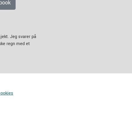
book
jekt. Jeg svarer på
ikke regn med et
cookies