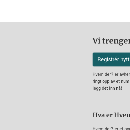
Vi trenger
Registrér ny
Hvem der? er avheng
ringt opp av et num
legg det inn nå!
Hva er Hve
Hvem der? er et op