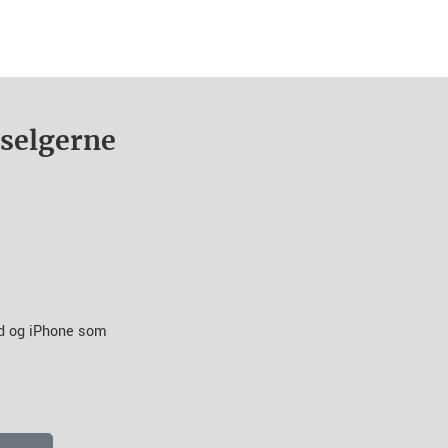
nselgerne
id og iPhone som