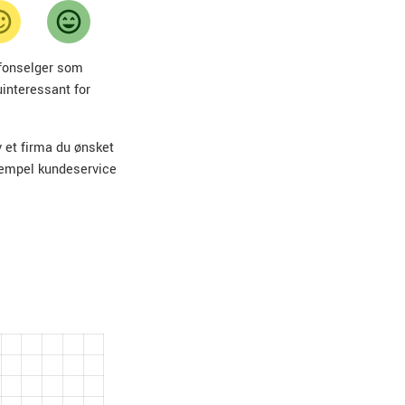
lefonselger som
uinteressant for
v et firma du ønsket
sempel kundeservice