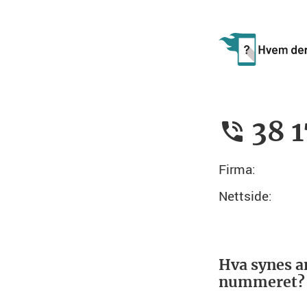
38 1
Firma:
Nettside:
Hva synes a
nummeret?