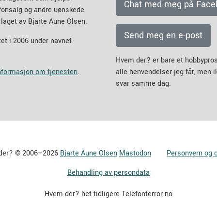
Chat med meg på Face
efonsalg og andre uønskede
 laget av Bjarte Aune Olsen.
Send meg en e-post
et i 2006 under navnet
Hvem der? er bare et hobbypros
informasjon om tjenesten
.
alle henvendelser jeg får, men 
svar samme dag.
der? © 2006–2026
Bjarte Aune Olsen
Mastodon
Personvern og 
Behandling av persondata
Hvem der? het tidligere Telefonterror.no