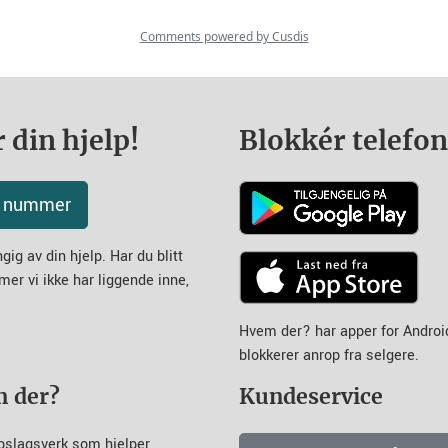
 din hjelp!
Blokkér telefo
tt nummer
ig av din hjelp. Har du blitt
mer vi ikke har liggende inne,
Hvem der? har apper for Andro
blokkerer anrop fra selgere.
m der?
Kundeservice
pslagsverk som hjelper