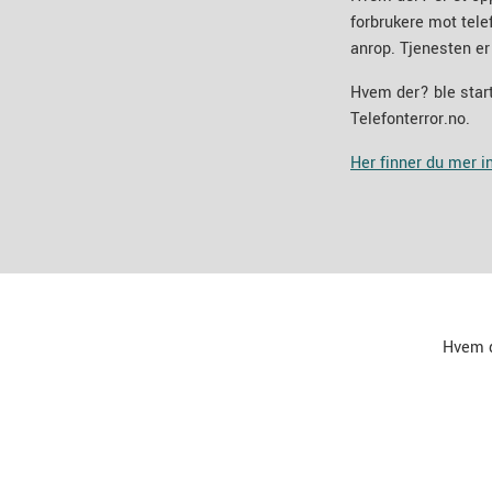
forbrukere mot tel
anrop. Tjenesten er
Hvem der? ble start
Telefonterror.no.
Her finner du mer 
Hvem 