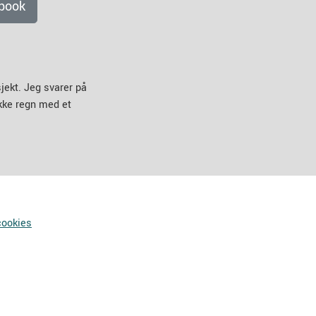
book
jekt. Jeg svarer på
ikke regn med et
cookies