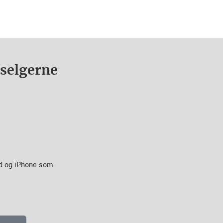
nselgerne
id og iPhone som