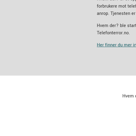
forbrukere mot tel
anrop. Tjenesten er
Hvem der? ble start
Telefonterror.no.
Her finner du mer 
Hvem 