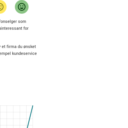
lefonselger som
uinteressant for
v et firma du ønsket
sempel kundeservice