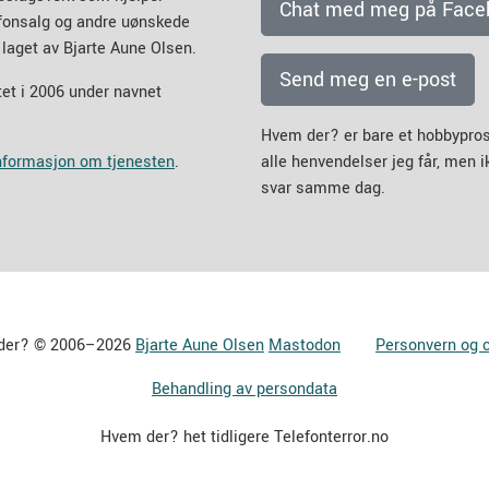
Chat med meg på Face
efonsalg og andre uønskede
 laget av Bjarte Aune Olsen.
Send meg en e-post
et i 2006 under navnet
Hvem der? er bare et hobbypros
informasjon om tjenesten
.
alle henvendelser jeg får, men 
svar samme dag.
der? © 2006–2026
Bjarte Aune Olsen
Mastodon
Personvern og 
Behandling av persondata
Hvem der? het tidligere Telefonterror.no