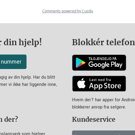
 din hjelp!
Blokkér telefo
tt nummer
ig av din hjelp. Har du blitt
mer vi ikke har liggende inne,
Hvem der? har apper for Andro
blokkerer anrop fra selgere.
m der?
Kundeservice
pslagsverk som hjelper