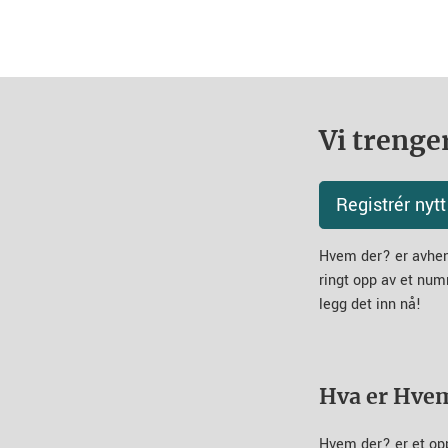
Vi trenger
Registrér ny
Hvem der? er avheng
ringt opp av et num
legg det inn nå!
Hva er Hve
Hvem der? er et op