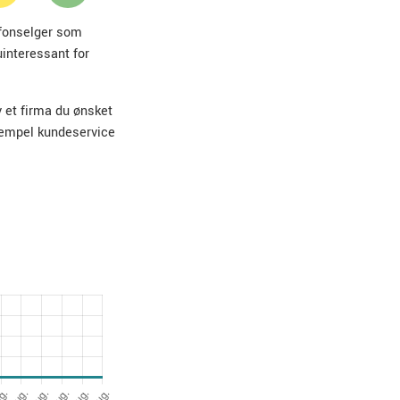
lefonselger som
uinteressant for
v et firma du ønsket
sempel kundeservice