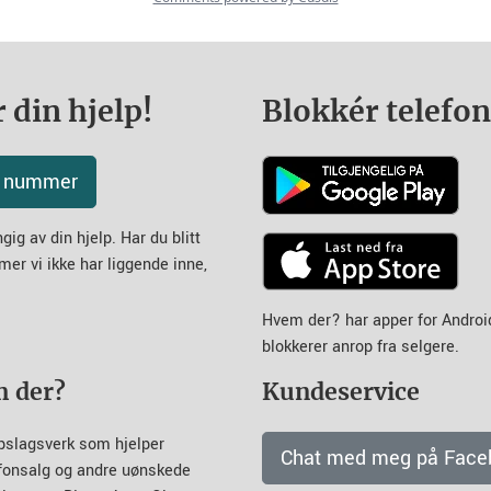
 din hjelp!
Blokkér telefo
tt nummer
ig av din hjelp. Har du blitt
mer vi ikke har liggende inne,
Hvem der? har apper for Andro
blokkerer anrop fra selgere.
m der?
Kundeservice
pslagsverk som hjelper
Chat med meg på Face
efonsalg og andre uønskede