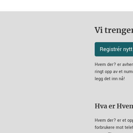
Vi trenger
Registrér ny
Hvem der? er avheng
ringt opp av et num
legg det inn nå!
Hva er Hve
Hvem der? er et op
forbrukere mot tel