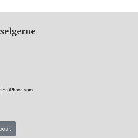
nselgerne
id og iPhone som
book