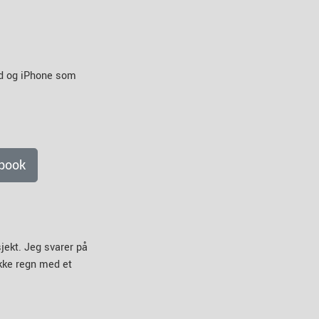
id og iPhone som
book
jekt. Jeg svarer på
ikke regn med et