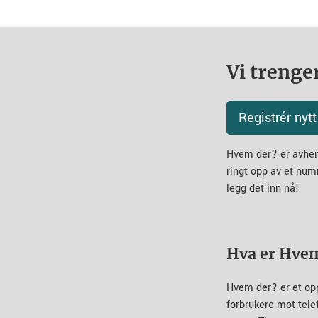
Vi trenger
Registrér ny
Hvem der? er avheng
ringt opp av et num
legg det inn nå!
Hva er Hve
Hvem der? er et op
forbrukere mot tel