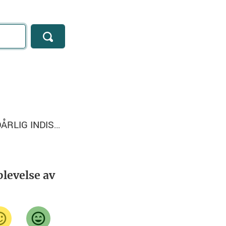
SPAM "CALLING ABOUT YOUR COMPUTER" DÅRLIG INDISK/ENGELSK
levelse av