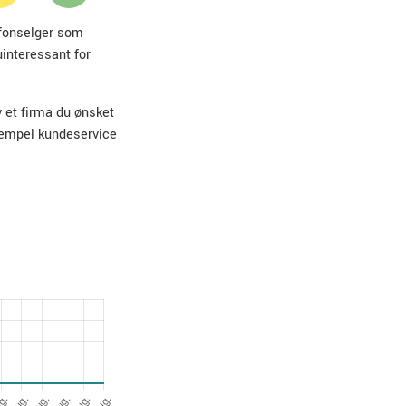
lefonselger som
uinteressant for
v et firma du ønsket
sempel kundeservice