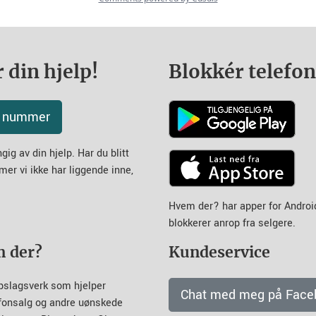
 din hjelp!
Blokkér telefo
tt nummer
ig av din hjelp. Har du blitt
mer vi ikke har liggende inne,
Hvem der? har apper for Andro
blokkerer anrop fra selgere.
m der?
Kundeservice
pslagsverk som hjelper
Chat med meg på Face
efonsalg og andre uønskede