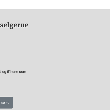
nselgerne
id og iPhone som
book