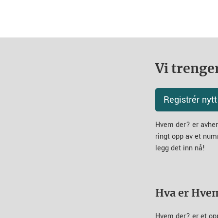
Vi trenger
Registrér ny
Hvem der? er avheng
ringt opp av et num
legg det inn nå!
Hva er Hve
Hvem der? er et op