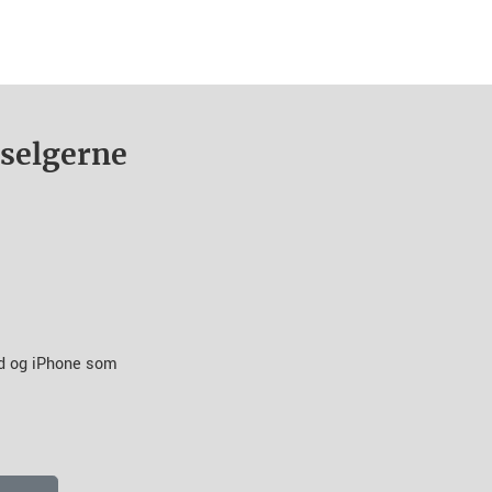
nselgerne
id og iPhone som