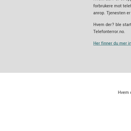
forbrukere mot tel
anrop. Tjenesten er
Hvem der? ble start
Telefonterror.no.
Her finner du mer 
Hvem 