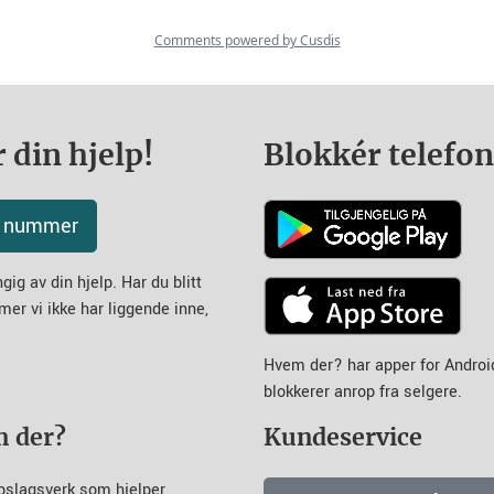
 din hjelp!
Blokkér telefo
tt nummer
ig av din hjelp. Har du blitt
mer vi ikke har liggende inne,
Hvem der? har apper for Andro
blokkerer anrop fra selgere.
m der?
Kundeservice
pslagsverk som hjelper