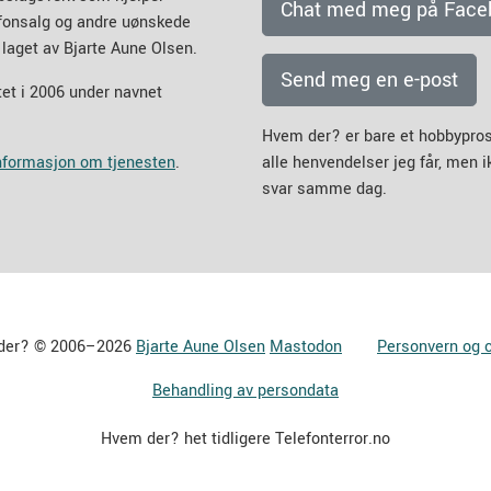
Chat med meg på Face
efonsalg og andre uønskede
 laget av Bjarte Aune Olsen.
Send meg en e-post
et i 2006 under navnet
Hvem der? er bare et hobbypros
informasjon om tjenesten
.
alle henvendelser jeg får, men 
svar samme dag.
der? © 2006–2026
Bjarte Aune Olsen
Mastodon
Personvern og 
Behandling av persondata
Hvem der? het tidligere Telefonterror.no