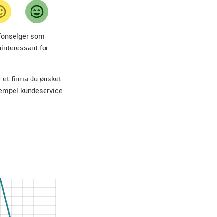
lefonselger som
uinteressant for
v et firma du ønsket
sempel kundeservice