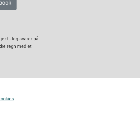
book
jekt. Jeg svarer på
ikke regn med et
cookies