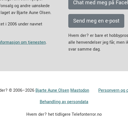
Chat med meg på Face
efonsalg og andre uønskede
 laget av Bjarte Aune Olsen.
Send meg en e-post
et i 2006 under navnet
Hvem der? er bare et hobbypros
informasjon om tjenesten
.
alle henvendelser jeg får, men 
svar samme dag.
der? © 2006–2026
Bjarte Aune Olsen
Mastodon
Personvern og 
Behandling av persondata
Hvem der? het tidligere Telefonterror.no