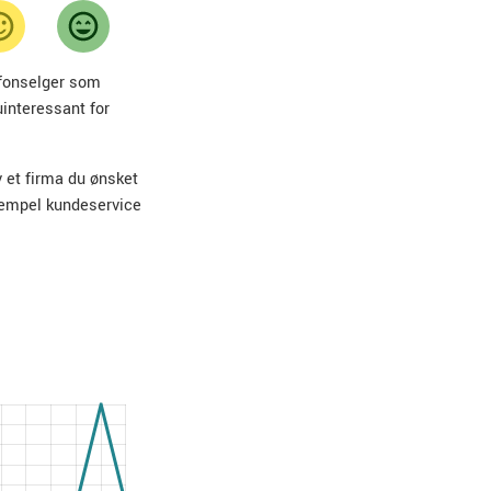
lefonselger som
uinteressant for
v et firma du ønsket
sempel kundeservice