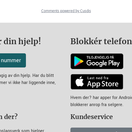
 din hjelp!
Blokkér telefo
tt nummer
ig av din hjelp. Har du blitt
mer vi ikke har liggende inne,
Hvem der? har apper for Andro
blokkerer anrop fra selgere.
m der?
Kundeservice
pslagsverk som hjelper