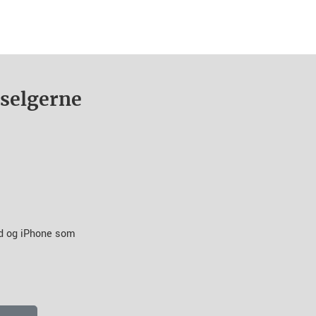
nselgerne
id og iPhone som