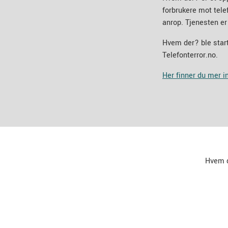
forbrukere mot tel
anrop. Tjenesten er
Hvem der? ble start
Telefonterror.no.
Her finner du mer 
Hvem 