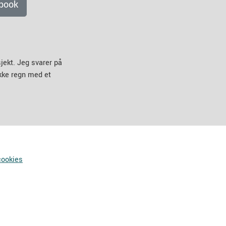
book
jekt. Jeg svarer på
ikke regn med et
cookies