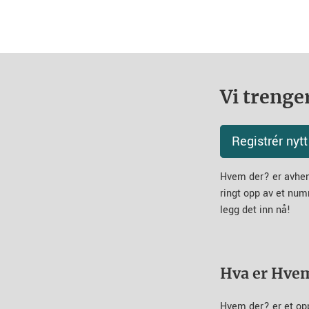
Vi trenger
Registrér ny
Hvem der? er avheng
ringt opp av et num
legg det inn nå!
Hva er Hve
Hvem der? er et op