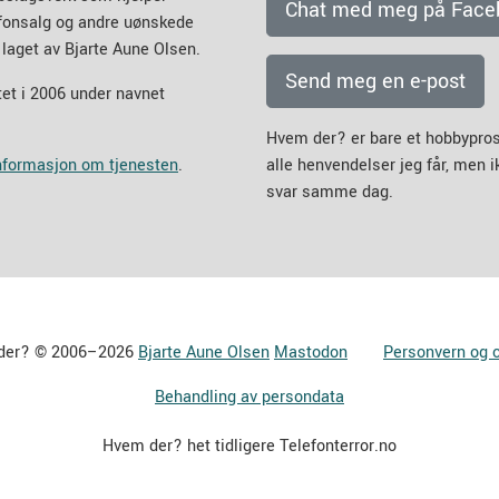
Chat med meg på Face
efonsalg og andre uønskede
 laget av Bjarte Aune Olsen.
Send meg en e-post
et i 2006 under navnet
Hvem der? er bare et hobbypros
informasjon om tjenesten
.
alle henvendelser jeg får, men 
svar samme dag.
der? © 2006–2026
Bjarte Aune Olsen
Mastodon
Personvern og 
Behandling av persondata
Hvem der? het tidligere Telefonterror.no