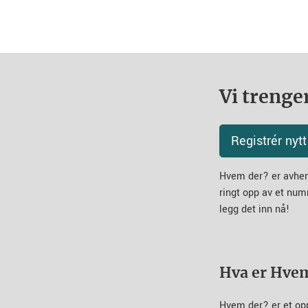
Vi trenger
Registrér ny
Hvem der? er avheng
ringt opp av et num
legg det inn nå!
Hva er Hve
Hvem der? er et op