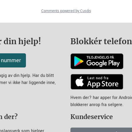
 din hjelp!
Blokkér telefo
tt nummer
ig av din hjelp. Har du blitt
mer vi ikke har liggende inne,
Hvem der? har apper for Andro
blokkerer anrop fra selgere.
m der?
Kundeservice
pslagsverk som hjelper