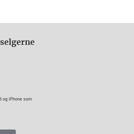
nselgerne
id og iPhone som