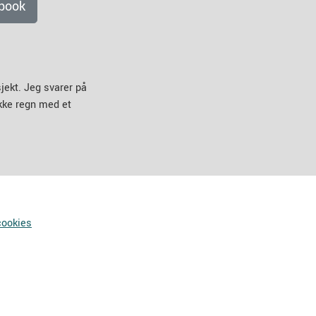
book
jekt. Jeg svarer på
ikke regn med et
cookies