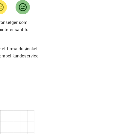
lefonselger som
uinteressant for
v et firma du ønsket
sempel kundeservice