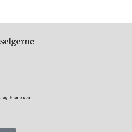
nselgerne
id og iPhone som