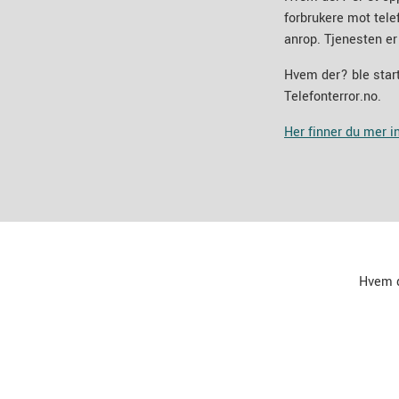
forbrukere mot tel
anrop. Tjenesten er
Hvem der? ble start
Telefonterror.no.
Her finner du mer 
Hvem 