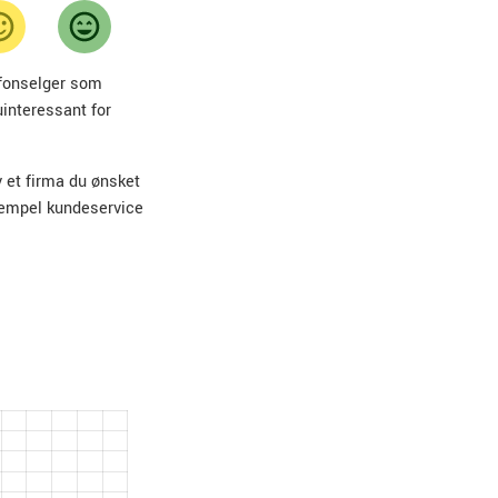
lefonselger som
uinteressant for
v et firma du ønsket
sempel kundeservice