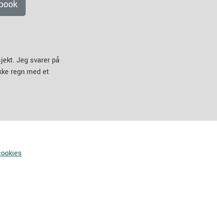
book
jekt. Jeg svarer på
ikke regn med et
cookies