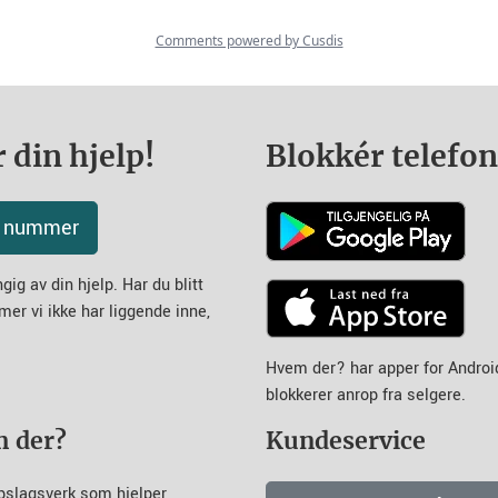
 din hjelp!
Blokkér telefo
tt nummer
ig av din hjelp. Har du blitt
mer vi ikke har liggende inne,
Hvem der? har apper for Andro
blokkerer anrop fra selgere.
m der?
Kundeservice
pslagsverk som hjelper