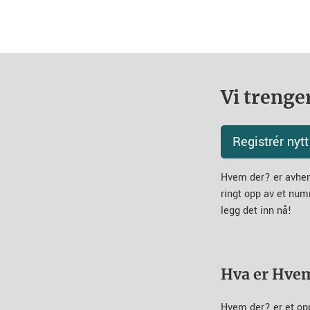
Vi trenger
Registrér ny
Hvem der? er avheng
ringt opp av et num
legg det inn nå!
Hva er Hve
Hvem der? er et op