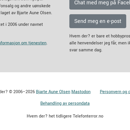
Chat med meg på Face
efonsalg og andre uønskede
 laget av Bjarte Aune Olsen.
Send meg en e-post
et i 2006 under navnet
Hvem der? er bare et hobbypros
informasjon om tjenesten
.
alle henvendelser jeg får, men 
svar samme dag.
der? © 2006–2026
Bjarte Aune Olsen
Mastodon
Personvern og 
Behandling av persondata
Hvem der? het tidligere Telefonterror.no