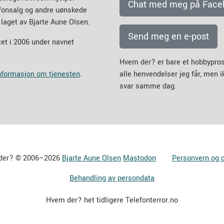
Chat med meg på Face
efonsalg og andre uønskede
 laget av Bjarte Aune Olsen.
Send meg en e-post
et i 2006 under navnet
Hvem der? er bare et hobbypros
informasjon om tjenesten
.
alle henvendelser jeg får, men 
svar samme dag.
der? © 2006–2026
Bjarte Aune Olsen
Mastodon
Personvern og 
Behandling av persondata
Hvem der? het tidligere Telefonterror.no