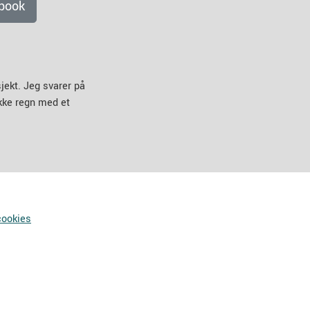
book
jekt. Jeg svarer på
ikke regn med et
cookies