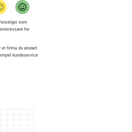
lefonselger som
uinteressant for
v et firma du ønsket
sempel kundeservice