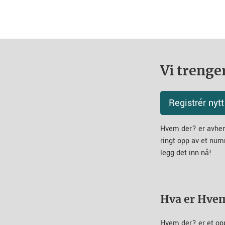
Vi trenger
Registrér ny
Hvem der? er avheng
ringt opp av et num
legg det inn nå!
Hva er Hve
Hvem der? er et op