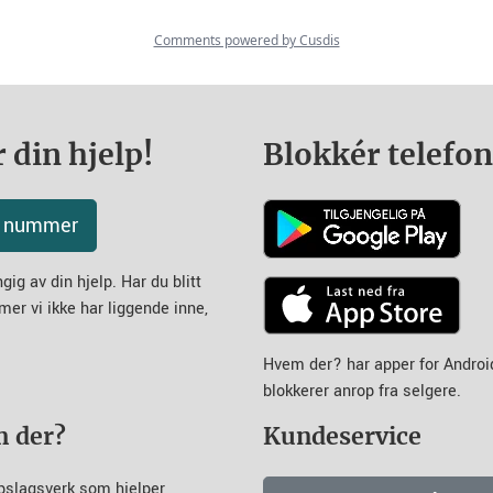
 din hjelp!
Blokkér telefo
tt nummer
ig av din hjelp. Har du blitt
mer vi ikke har liggende inne,
Hvem der? har apper for Andro
blokkerer anrop fra selgere.
m der?
Kundeservice
pslagsverk som hjelper