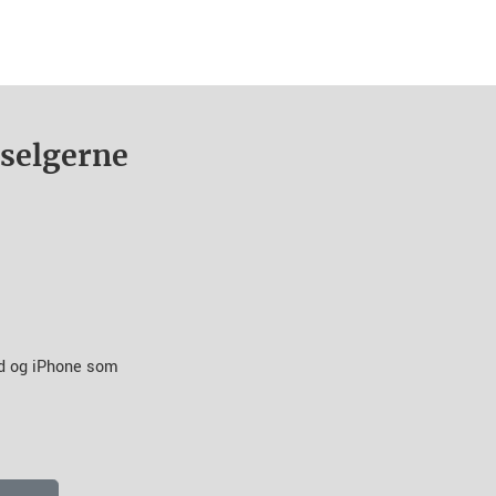
nselgerne
id og iPhone som