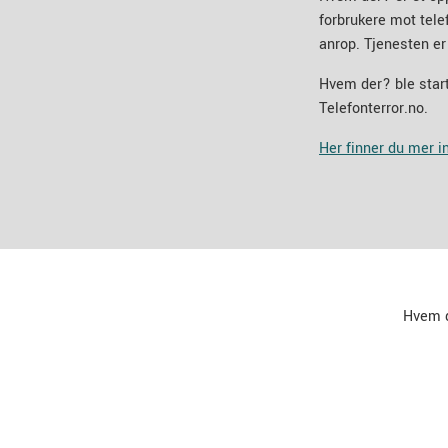
forbrukere mot tel
anrop. Tjenesten er
Hvem der? ble start
Telefonterror.no.
Her finner du mer 
Hvem 