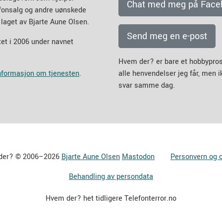
Chat med meg på Face
efonsalg og andre uønskede
 laget av Bjarte Aune Olsen.
Send meg en e-post
et i 2006 under navnet
Hvem der? er bare et hobbypros
informasjon om tjenesten
.
alle henvendelser jeg får, men 
svar samme dag.
der? © 2006–2026
Bjarte Aune Olsen
Mastodon
Personvern og 
Behandling av persondata
Hvem der? het tidligere Telefonterror.no