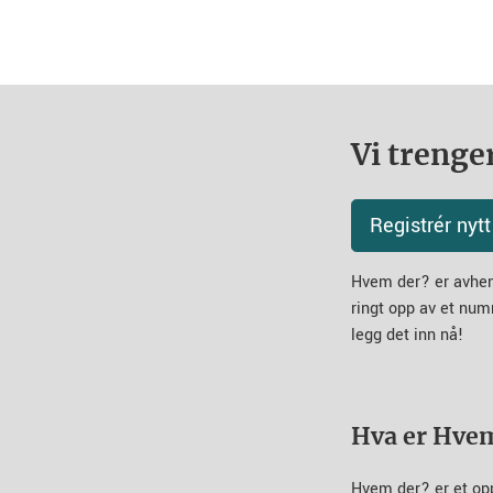
Vi trenger
Registrér ny
Hvem der? er avheng
ringt opp av et num
legg det inn nå!
Hva er Hve
Hvem der? er et op