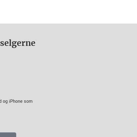
nselgerne
id og iPhone som