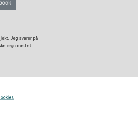
book
jekt. Jeg svarer på
ikke regn med et
cookies