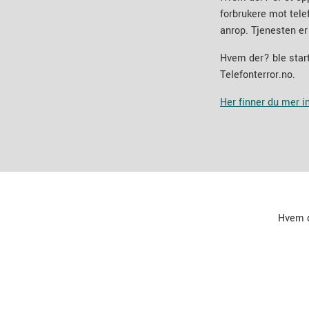
forbrukere mot tel
anrop. Tjenesten er
Hvem der? ble start
Telefonterror.no.
Her finner du mer 
Hvem 