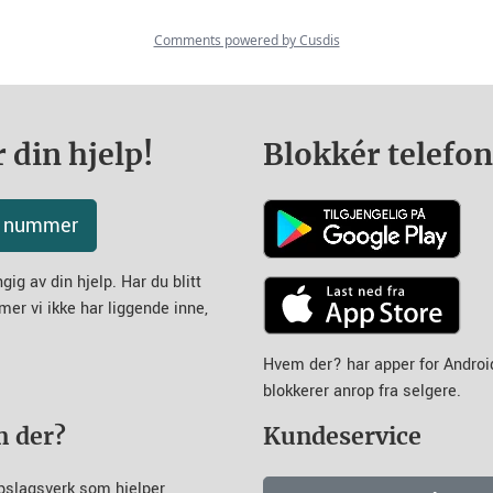
 din hjelp!
Blokkér telefo
tt nummer
ig av din hjelp. Har du blitt
mer vi ikke har liggende inne,
Hvem der? har apper for Andro
blokkerer anrop fra selgere.
m der?
Kundeservice
pslagsverk som hjelper