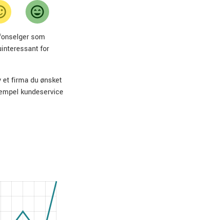
lefonselger som
uinteressant for
v et firma du ønsket
sempel kundeservice