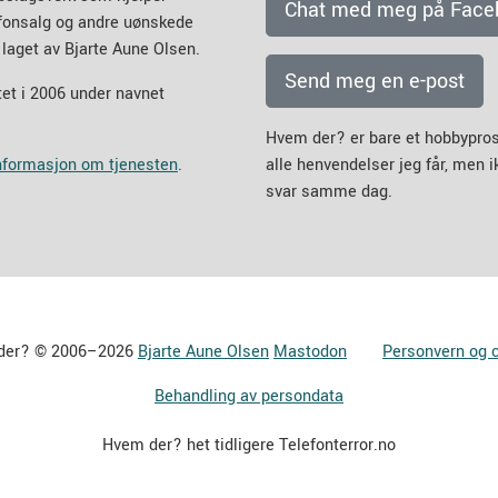
Chat med meg på Face
efonsalg og andre uønskede
 laget av Bjarte Aune Olsen.
Send meg en e-post
et i 2006 under navnet
Hvem der? er bare et hobbypros
informasjon om tjenesten
.
alle henvendelser jeg får, men 
svar samme dag.
der? © 2006–2026
Bjarte Aune Olsen
Mastodon
Personvern og 
Behandling av persondata
Hvem der? het tidligere Telefonterror.no