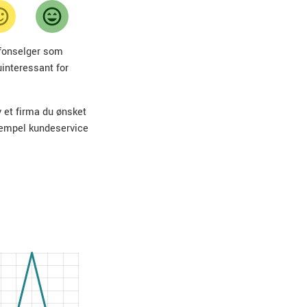
lefonselger som
uinteressant for
v et firma du ønsket
sempel kundeservice