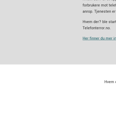
forbrukere mot tel
anrop. Tjenesten er
Hvem der? ble start
Telefonterror.no.
Her finner du mer 
Hvem 