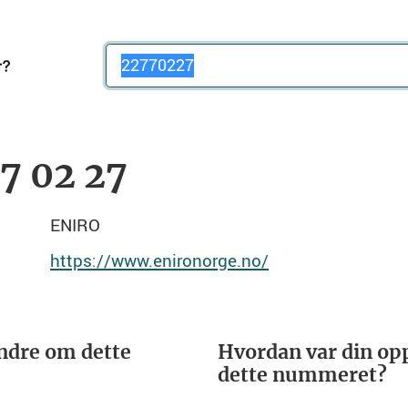
Telefonnummer
7 02 27
ENIRO
https://www.enironorge.no/
ndre om dette
Hvordan var din opp
dette nummeret?