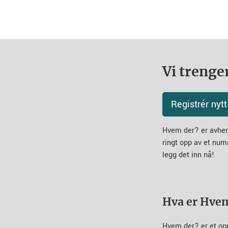
Vi trenger
Registrér ny
Hvem der? er avheng
ringt opp av et num
legg det inn nå!
Hva er Hve
Hvem der? er et op