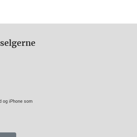
nselgerne
id og iPhone som