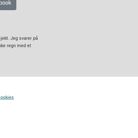
book
jekt. Jeg svarer på
ikke regn med et
cookies