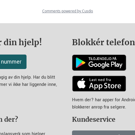
 din hjelp!
Blokkér telefo
tt nummer
ig av din hjelp. Har du blitt
mer vi ikke har liggende inne,
Hvem der? har apper for Andro
blokkerer anrop fra selgere.
m der?
Kundeservice
pslagsverk som hjelper