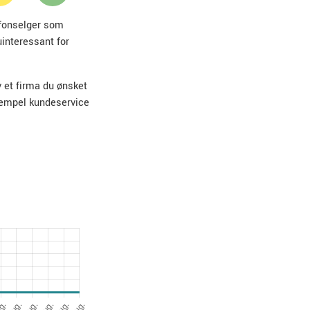
lefonselger som
uinteressant for
v et firma du ønsket
sempel kundeservice