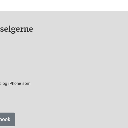
nselgerne
id og iPhone som
book