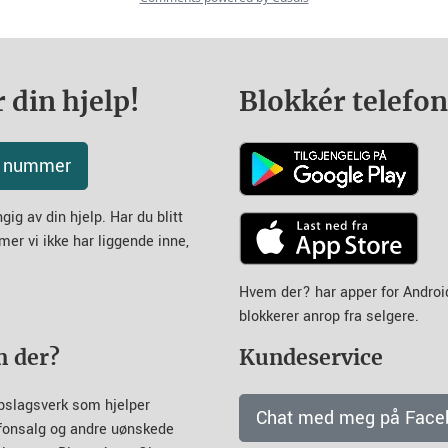
 din hjelp!
Blokkér telefo
tt nummer
ig av din hjelp. Har du blitt
mer vi ikke har liggende inne,
Hvem der? har apper for Andro
blokkerer anrop fra selgere.
m der?
Kundeservice
pslagsverk som hjelper
Chat med meg på Face
efonsalg og andre uønskede