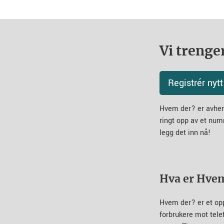
Vi trenger
Registrér ny
Hvem der? er avheng
ringt opp av et num
legg det inn nå!
Hva er Hve
Hvem der? er et op
forbrukere mot tel