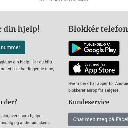
 din hjelp!
Blokkér telefo
tt nummer
ig av din hjelp. Har du blitt
mer vi ikke har liggende inne,
Hvem der? har apper for Andro
blokkerer anrop fra selgere.
m der?
Kundeservice
pslagsverk som hjelper
Chat med meg på Face
efonsalg og andre uønskede