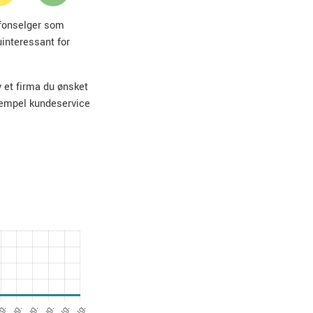
lefonselger som
uinteressant for
v et firma du ønsket
sempel kundeservice