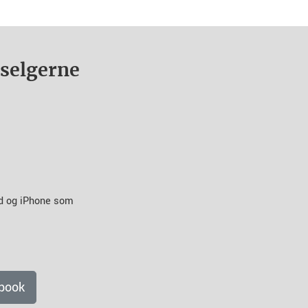
nselgerne
id og iPhone som
book