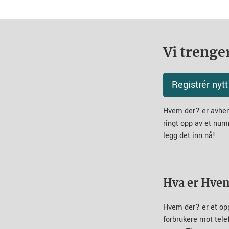
Vi trenger
Registrér ny
Hvem der? er avheng
ringt opp av et num
legg det inn nå!
Hva er Hve
Hvem der? er et op
forbrukere mot tel