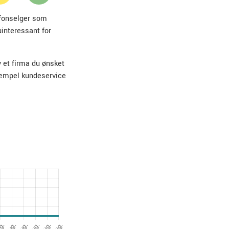
lefonselger som
uinteressant for
v et firma du ønsket
sempel kundeservice