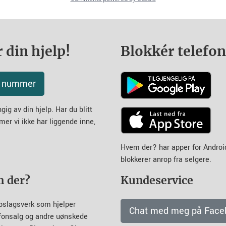
 din hjelp!
Blokkér telefo
tt nummer
ig av din hjelp. Har du blitt
mer vi ikke har liggende inne,
Hvem der? har apper for Andro
blokkerer anrop fra selgere.
m der?
Kundeservice
pslagsverk som hjelper
Chat med meg på Face
efonsalg og andre uønskede