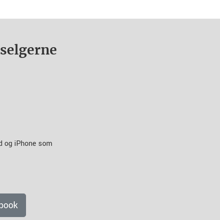
nselgerne
id og iPhone som
book