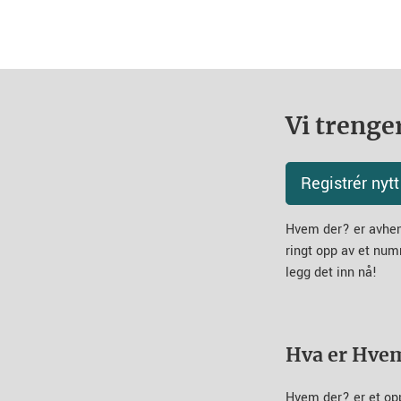
Vi trenger
Registrér ny
Hvem der? er avheng
ringt opp av et num
legg det inn nå!
Hva er Hve
Hvem der? er et op