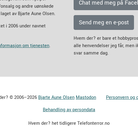
Chat med meg på Face
efonsalg og andre uønskede
 laget av Bjarte Aune Olsen.
Send meg en e-post
et i 2006 under navnet
Hvem der? er bare et hobbypros
informasjon om tjenesten
.
alle henvendelser jeg får, men 
svar samme dag.
der? © 2006–2026
Bjarte Aune Olsen
Mastodon
Personvern og 
Behandling av persondata
Hvem der? het tidligere Telefonterror.no