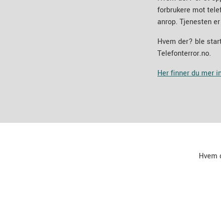
forbrukere mot tel
anrop. Tjenesten er
Hvem der? ble start
Telefonterror.no.
Her finner du mer 
Hvem 