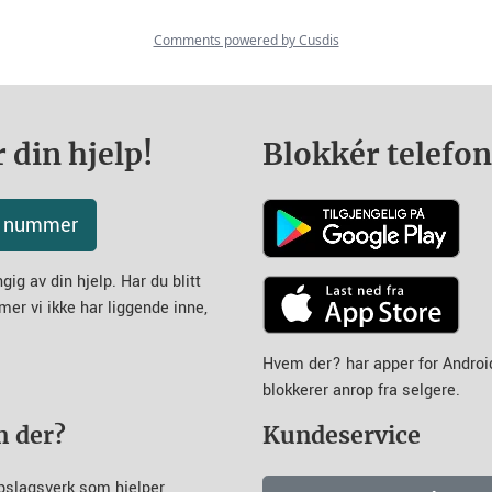
 din hjelp!
Blokkér telefo
tt nummer
ig av din hjelp. Har du blitt
mer vi ikke har liggende inne,
Hvem der? har apper for Andro
blokkerer anrop fra selgere.
m der?
Kundeservice
pslagsverk som hjelper