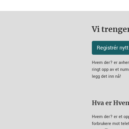
Vi trenger
Registrér ny
Hvem der? er avheng
ringt opp av et num
legg det inn nå!
Hva er Hve
Hvem der? er et op
forbrukere mot tel