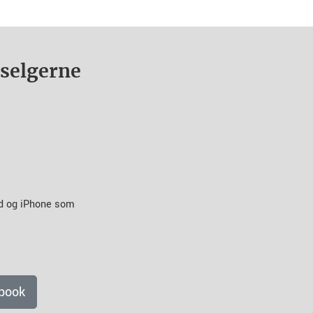
nselgerne
id og iPhone som
book