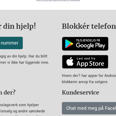
 din hjelp!
Blokkér telefo
tt nummer
ig av din hjelp. Har du blitt
mer vi ikke har liggende inne,
Hvem der? har apper for Andro
blokkerer anrop fra selgere.
m der?
Kundeservice
pslagsverk som hjelper
Chat med meg på Face
efonsalg og andre uønskede