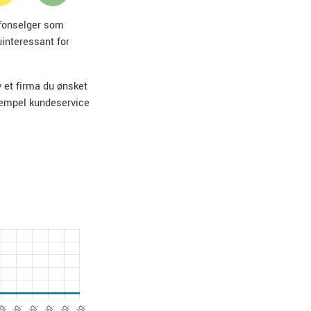
lefonselger som
uinteressant for
v et firma du ønsket
sempel kundeservice